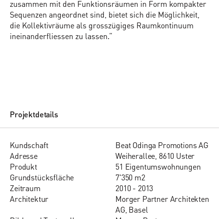
zusammen mit den Funktionsräumen in Form kompakter
Sequenzen angeordnet sind, bietet sich die Möglichkeit,
die Kollektivräume als grosszügiges Raumkontinuum
ineinanderfliessen zu lassen.“
Projektdetails
Kund­schaft
Beat Odinga Promotions AG
Adres­se
Weiherallee, 8610 Uster
Pro­dukt
51 Eigentumswohnungen
Grund­stücks­flä­che
7'350 m2
Zeit­raum
2010 - 2013
Ar­chi­tektur
Morger Partner Architekten
AG, Basel