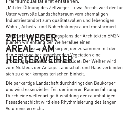
Freiraumqualität erst entstehen.
„Mit der Öffnung des Zellweger-Luwa-Areals wird der für
Uster wertvolle Landschaftsraum vom ehemaligen
Industriestandort zum qualitätsvollen und lebendigen
Wohn-, Arbeits- und Naherholungsraum transformiert.
ZELLWEGER
Aufgrund eines Gestaltungsplans der Architekten EM2N
planten wir entlang der Weiherallee einen
AREAL - AM
sechsgeschossigen Baukörper, der zusammen mit der
den Herterweiher umgebenden Vegetation eine
HERTERWEIHER
grosszügige räumliche Einheit bildet: Der Weiher wird
zum Nukleus der Anlage. Landschaft und Haus verbinden
sich zu einer kompositorischen Einheit.
Die parkartige Landschaft durchdringt den Baukörper
und wird essenzieller Teil der inneren Raumerfahrung.
Durch eine wellenartige Ausbildung der raumhaltigen
Fassadenschicht wird eine Rhythmisierung des langen
Volumens erreicht.