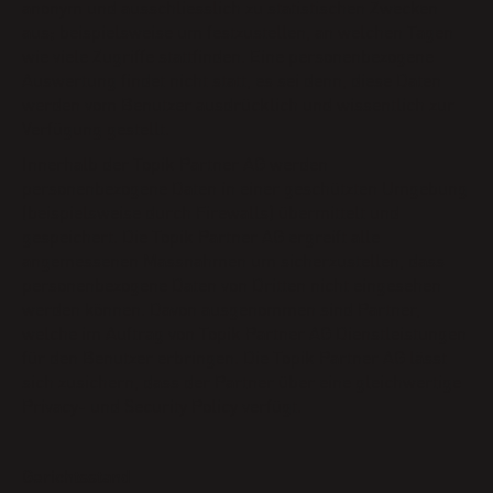
anonym und ausschliesslich zu statistischen Zwecken
aus; beispielsweise um festzustellen, an welchen Tagen
wie viele Zugriffe stattfinden. Eine personenbezogene
Auswertung findet nicht statt, es sei denn, diese Daten
werden vom Benutzer ausdrücklich und wissentlich zur
Verfügung gestellt.
Innerhalb der Topik Partner AG werden
personenbezogene Daten in einer geschützten Umgebung
(beispielsweise durch Firewalls) übermittelt und
gespeichert. Die Topik Partner AG ergreift alle
angemessenen Massnahmen um sicherzustellen, dass
personenbezogene Daten von Dritten nicht eingesehen
werden können. Davon ausgenommen sind Partner,
welche im Auftrag von Topik Partner AG Dienstleistungen
für den Benutzer erbringen. Die Topik Partner AG lässt
sich zusichern, dass der Partner über eine gleichwertige
Privacy- und Security Policy verfügt.
Gerichtsstand