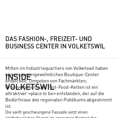
DAS FASHION-, FREIZEIT- UND
BUSINESS CENTER IN VOLKETSWIL
Mitten im Industriequartiers von Volketswil haben
wir ein aussergewöhnliches Boutique-Center
INSIDE
entwickelt. Umgeben von Fachmärkten,
VOLKETSWIL
Grossverteilern und Fast-Food-Ketten ist ein
attraktiver «place to be» entstanden, der auf die
Bedürfnisse des regionalen Publikums abgestimmt
ist.
Die sanft geschwungene Fassade setzt einen
städtebaulichen Akzent im anonymen Kontext der