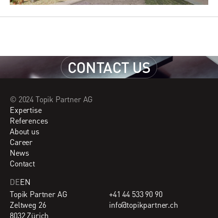
CONTACT US
CONTACT US
© 2024 Topik Partner AG
Expertise
References
About us
Career
News
Contact
DE
EN
Topik Partner AG
+41 44 533 90 90
Zeltweg 26
info@topikpartner.ch
8032 Zürich