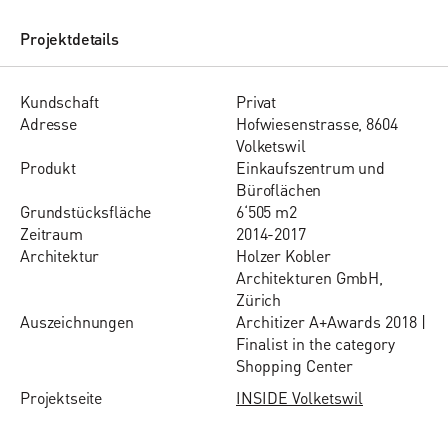
Projektdetails
Kund­schaft
Privat
Adres­se
Hofwiesenstrasse, 8604
Volketswil
Pro­dukt
Einkaufszentrum und
Büroflächen
Grund­stücks­flä­che
6‘505 m2
Zeit­raum
2014-2017
Ar­chi­tektur
Holzer Kobler
Architekturen GmbH,
Zürich
Auszeichnungen
Architizer A+Awards 2018 |
Finalist in the category
Shopping Center
Projektseite
INSIDE Volketswil