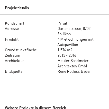
Projektdetails
Kund­schaft
Privat
Adres­se
Gartenstrasse, 8702
Zollikon
Pro­dukt
4 Mietwohnungen mit
Autopavillon
Grund­stücks­flä­che
1‘576 m2
Zeit­raum
2013 - 2016
Ar­chi­tektur
Mettler Sandmeier
Architekten GmbH
Bildquelle
René Rötheli, Baden
Weitere Projekte in diesem Bereich