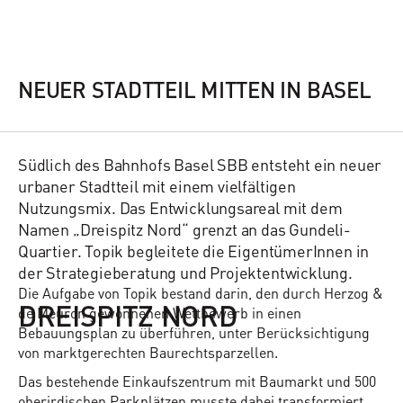
NEUER STADTTEIL MITTEN IN BASEL
Südlich des Bahnhofs Basel SBB entsteht ein neuer
urbaner Stadtteil mit einem vielfältigen
Nutzungsmix. Das Entwicklungsareal mit dem
Namen „Dreispitz Nord“ grenzt an das Gundeli-
Quartier. Topik begleitete die EigentümerInnen in
der Strategieberatung und Projektentwicklung.
Die Aufgabe von Topik bestand darin, den durch Herzog &
DREISPITZ NORD
de Meuron gewonnenen Wettbewerb in einen
Bebauungsplan zu überführen, unter Berücksichtigung
von marktgerechten Baurechtsparzellen.
Das bestehende Einkaufszentrum mit Baumarkt und 500
oberirdischen Parkplätzen musste dabei transformiert