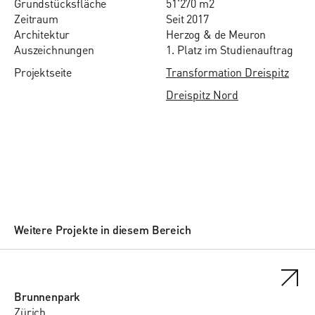
Grund­stücks­flä­che
51'270 m2
Zeit­raum
Seit 2017
Ar­chi­tektur
Herzog & de Meuron
Auszeichnungen
1. Platz im Studienauftrag
Projektseite
Transformation Dreispitz
Dreispitz Nord
Weitere Projekte in diesem Bereich
Brunnenpark
Zürich