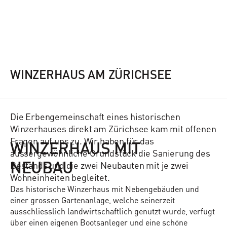
WINZERHAUS AM ZÜRICHSEE
Die Erbengemeinschaft eines historischen
Winzerhauses direkt am Zürichsee kam mit offenen
Fragen auf uns zu. Wir haben für das
WINZERHAUS MIT
aussergewöhnliche Grundstück die Sanierung des
NEUBAU
Bestands und die zwei Neubauten mit je zwei
Wohneinheiten begleitet.
Das historische Winzerhaus mit Nebengebäuden und
einer grossen Gartenanlage, welche seinerzeit
ausschliesslich landwirtschaftlich genutzt wurde, verfügt
über einen eigenen Bootsanleger und eine schöne