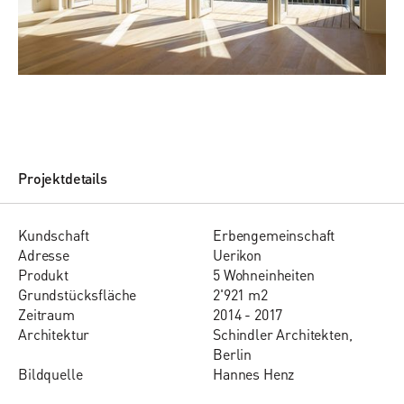
Projektdetails
Kund­schaft
Erbengemeinschaft
Adres­se
Uerikon
Pro­dukt
5 Wohneinheiten
Grund­stücks­flä­che
2'921 m2
Zeit­raum
2014 - 2017
Ar­chi­tektur
Schindler Architekten,
Berlin
Bildquelle
Hannes Henz